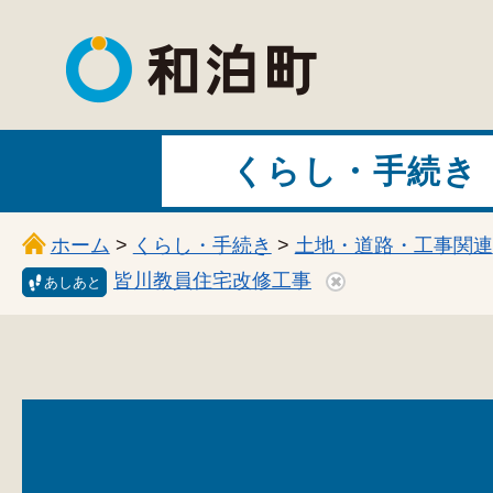
和泊町
くらし・手続き
ホーム
>
くらし・手続き
>
土地・道路・工事関連
皆川教員住宅改修工事
あしあと