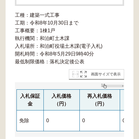
工種：建築一式工事
工期：令和8年10月30日まで
工事概要：1棟1戸
執行機関：和泊町土木課
入札場所：和泊町役場土木課(電子入札)
開札時間：令和8年5月29日9時40分
最低制限価格：落札決定後公表
画面サイズで表示
入札保証
入札価格
再入札価格
再々
金
（円）
（円）
免除
0
0
0