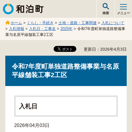
和泊町
検索
メニュー
ホーム
>
くらし・手続き
>
土地・道路・工事関連
>
入札について
>
入札情報
>
入札日・工事名
>
2025年
> 令和7年度町単独道路整備事
業与名原平線舗装工事2工区
更新日：2026年4月3日
令和7年度町単独道路整備事業与名原
平線舗装工事2工区
入札日
2026年04月03日