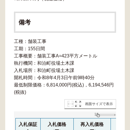
備考
工種：舗装工事
工期：155日間
工事概要：舗装工事A=423平方メートル
執行機関：和泊町役場土木課
入札場所：和泊町役場土木課
開札時間：令和8年4月3日午前9時40分
最低制限価格：6,814,000円(税込)，6,194,546円
(税抜)
画面サイズで表示
入札保証
入札価格
再入札価格
再々