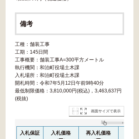
備考
工種：舗装工事
工期：145日間
工事概要：舗装工事A=300平方メートル
執行機関：和泊町役場土木課
入札場所：和泊町役場土木課
開札時間：令和7年5月12日午前9時40分
最低制限価格：3,810,000円(税込)，3,463,637円
(税抜)
画面サイズで表示
入札保証
入札価格
再入札価格
再々