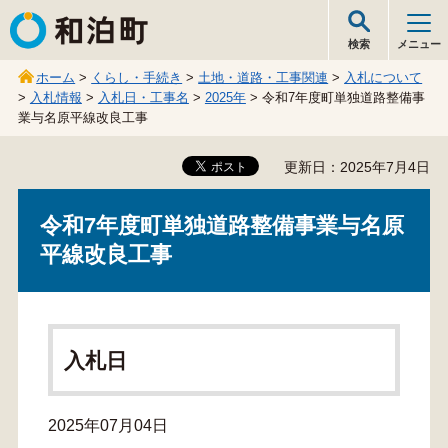
和泊町
検索
メニュー
ホーム
>
くらし・手続き
>
土地・道路・工事関連
>
入札について
>
入札情報
>
入札日・工事名
>
2025年
> 令和7年度町単独道路整備事
業与名原平線改良工事
更新日：2025年7月4日
令和7年度町単独道路整備事業与名原
平線改良工事
入札日
2025年07月04日