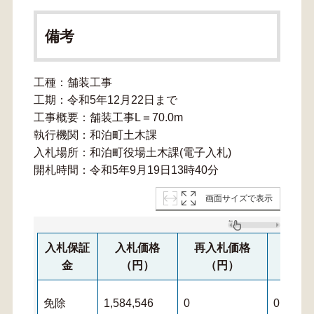
備考
工種：舗装工事
工期：令和5年12月22日まで
工事概要：舗装工事L＝70.0m
執行機関：和泊町土木課
入札場所：和泊町役場土木課(電子入札)
開札時間：令和5年9月19日13時40分
画面サイズで表示
入札保証
入札価格
再入札価格
再々
金
（円）
（円）
（
免除
1,584,546
0
0