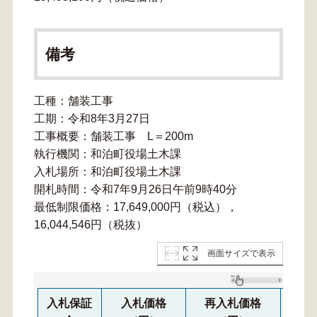
備考
工種：舗装工事
工期：令和8年3月27日
工事概要：舗装工事 L＝200m
執行機関：和泊町役場土木課
入札場所：和泊町役場土木課
開札時間：令和7年9月26日午前9時40分
最低制限価格：17,649,000円（税込），
16,044,546円（税抜）
画面サイズで表示
入札保証
入札価格
再入札価格
再