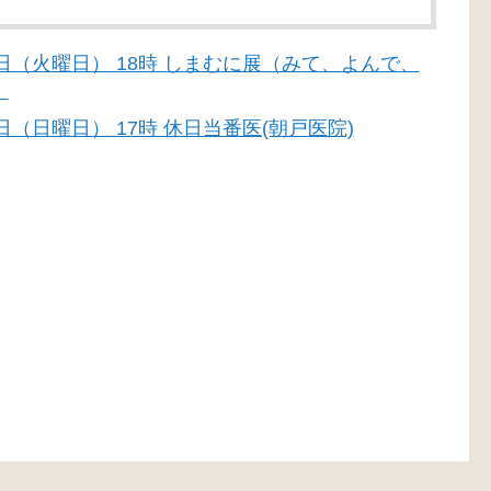
月30日（火曜日） 18時 しまむに展（みて、よんで、
）
14日（日曜日） 17時 休日当番医(朝戸医院)