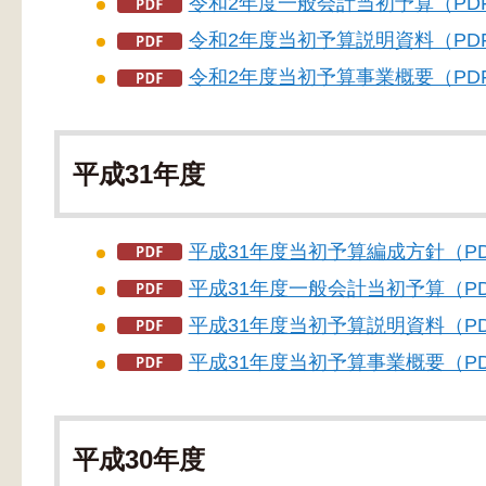
令和2年度一般会計当初予算（PDF
令和2年度当初予算説明資料（PDF：
令和2年度当初予算事業概要（PDF
平成31年度
平成31年度当初予算編成方針（PDF
平成31年度一般会計当初予算（PDF
平成31年度当初予算説明資料（PDF
平成31年度当初予算事業概要（PDF
平成30年度