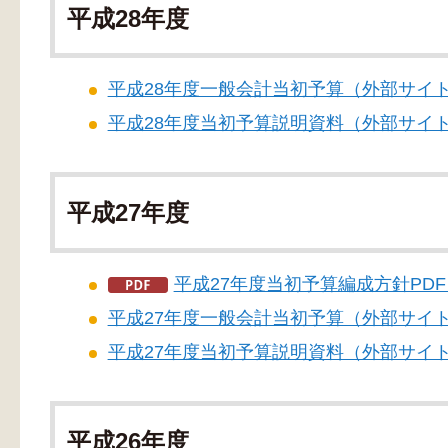
平成28年度
平成28年度一般会計当初予算（外部サイ
平成28年度当初予算説明資料（外部サイ
平成27年度
平成27年度当初予算編成方針PDF：
平成27年度一般会計当初予算（外部サイ
平成27年度当初予算説明資料（外部サイ
平成26年度