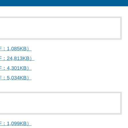
1,085KB）
24,813KB）
4,301KB）
5,034KB）
1,099KB）