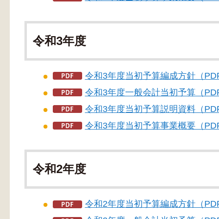
令和3年度
令和3年度当初予算編成方針（PDF
令和3年度一般会計当初予算（PDF：
令和3年度当初予算説明資料（PDF：
令和3年度当初予算事業概要（PDF
令和2年度
令和2年度当初予算編成方針（PDF