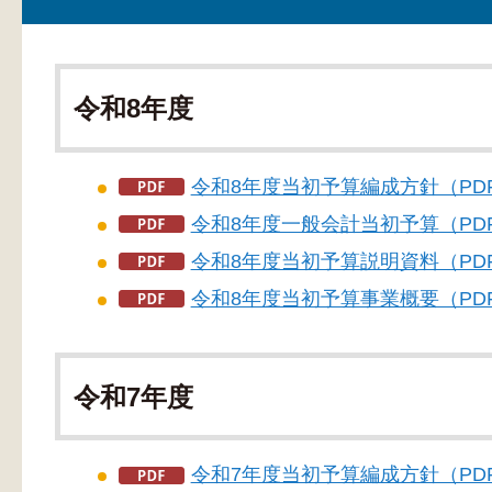
令和8年度
令和8年度当初予算編成方針（PDF：
令和8年度一般会計当初予算（PDF：
令和8年度当初予算説明資料（PDF：
令和8年度当初予算事業概要（PDF：
令和7年度
令和7年度当初予算編成方針（PDF：