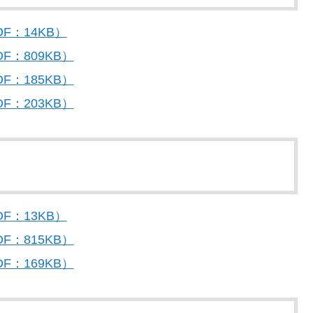
F：14KB）
：809KB）
：185KB）
：203KB）
F：13KB）
：815KB）
：169KB）