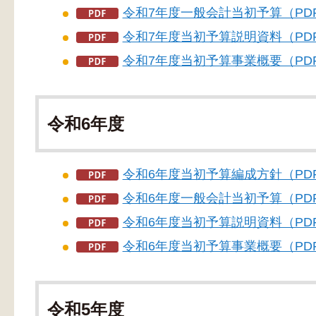
令和7年度一般会計当初予算（PDF：
令和7年度当初予算説明資料（PDF：
令和7年度当初予算事業概要（PDF：
令和6年度
令和6年度当初予算編成方針（PDF
令和6年度一般会計当初予算（PDF：
令和6年度当初予算説明資料（PDF：
令和6年度当初予算事業概要（PDF
令和5年度