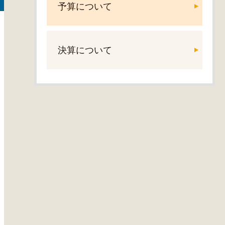
予算について
決算について