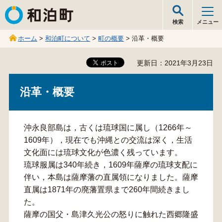
和泊町
検索
メニュー
ホーム
>
和泊町について
>
町の概要
> 沿革・概要
更新日：2021年3月23日
沿革・概要
沖永良部島は，古くは琉球国に属し（1266年～
1609年），現在でも沖縄との交流は深く，生活
文化面には琉球文化が色濃く残っています。
琉球服属は340年続き，1609年薩摩の琉球支配に
伴い，本島は薩摩藩の直属領になりました。薩摩
直属は1871年の廃藩置県まで260年間続きまし
た。
薩摩の国父・島津久光公の怒りに触れた西郷隆盛