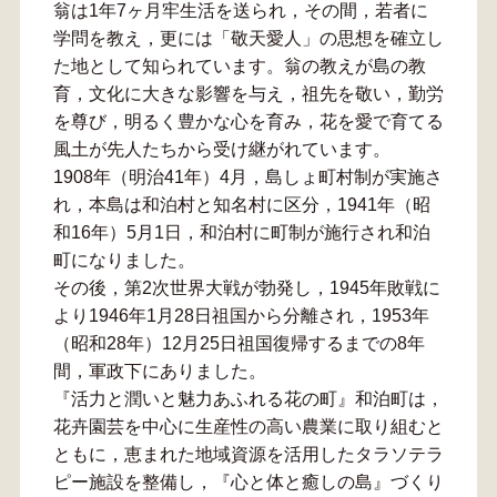
翁は1年7ヶ月牢生活を送られ，その間，若者に
学問を教え，更には「敬天愛人」の思想を確立し
た地として知られています。翁の教えが島の教
育，文化に大きな影響を与え，祖先を敬い，勤労
を尊び，明るく豊かな心を育み，花を愛で育てる
風土が先人たちから受け継がれています。
1908年（明治41年）4月，島しょ町村制が実施さ
れ，本島は和泊村と知名村に区分，1941年（昭
和16年）5月1日，和泊村に町制が施行され和泊
町になりました。
その後，第2次世界大戦が勃発し，1945年敗戦に
より1946年1月28日祖国から分離され，1953年
（昭和28年）12月25日祖国復帰するまでの8年
間，軍政下にありました。
『活力と潤いと魅力あふれる花の町』和泊町は，
花卉園芸を中心に生産性の高い農業に取り組むと
ともに，恵まれた地域資源を活用したタラソテラ
ピー施設を整備し，『心と体と癒しの島』づくり