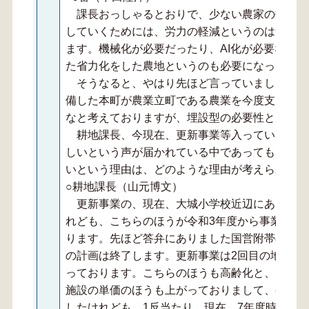
課長おっしゃるとおりで、少ない農家の数でこ
していくためには、労力の軽減というのは全体的
ます。機械化が必要だったり、AI化が必要な中
た省力化をした農地というのも必要になってくる
そうなると、やはり先ほど言っていました移動
備した本町が農業立町である農業を今度支えてい
なと考えておりますが、埋設型の必要性というの
耕地課長、今現在、更新事業等入っているんで
しいという声が届かれている中であっても、この
いという理由は、どのような理由が考えられます
○耕地課長（山元博文）
更新事業の、現在、大城小学校近辺にあります
れども、こちらのほうが令和3年度から事業のほ
ります。先ほど答弁にありました国営附帯の令和
の計画は終了します。更新事業は2回目の地区で
っております。こちらのほうも高齢化と、また物
施設の単価のほうも上がっておりまして、8年前ぐら
したけれども、1反当たり。現在、7年度時点で