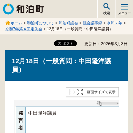
和泊町
検索
メニュー
ホーム
>
和泊町について
>
和泊町議会
>
議会議事録
>
令和７年
>
令和7年第４回定例会
> 12月18日（一般質問：中田隆洋議員）
更新日：2026年3月3日
12月18日（一般質問：中田隆洋議
員）
画面サイズで表示
発
中田隆洋議員
言
者