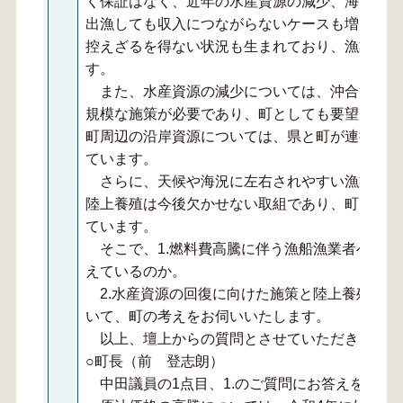
く保証はなく、近年の水産資源の減少、海流の変
出漁しても収入につながらないケースも増えてき
控えざるを得ない状況も生まれており、漁業の継
す。
また、水産資源の減少については、沖合漁業の
規模な施策が必要であり、町としても要望を続け
町周辺の沿岸資源については、県と町が連携して
ています。
さらに、天候や海況に左右されやすい漁業者の
陸上養殖は今後欠かせない取組であり、町として
ています。
そこで、1.燃料費高騰に伴う漁船漁業者への支
えているのか。
2.水産資源の回復に向けた施策と陸上養殖導入
いて、町の考えをお伺いいたします。
以上、壇上からの質問とさせていただきます。
○町長（前 登志朗）
中田議員の1点目、1.のご質問にお答えをいた