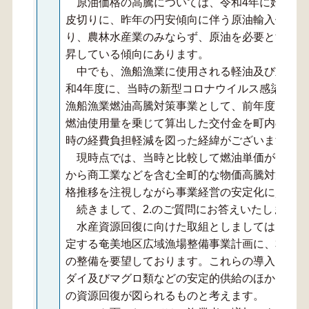
原油価格の高騰については、令和4年に始まっ
皮切りに、昨年の円安傾向に伴う原油輸入価格の
り、農林水産業のみならず、原油を必要とする生
昇している傾向にあります。
中でも、漁船漁業に使用される軽油及び重油に
和4年度に、当時の新型コロナウイルス感染症対
漁船漁業燃油高騰対策事業として、前年度におけ
燃油使用量を乗じて算出した交付金を町内の漁船
時の経費負担軽減を図った経緯がございます。
現時点では、当時と比較して燃油単価が一定水
から商工業などを含む全町的な物価高騰対策へ取
格推移を注視しながら事業経営の安定化に資する
続きまして、2.のご質問にお答えいたします。
水産資源回復に向けた取組としましては、ハー
定する奄美地区広域漁場整備事業計画に、本町地
の整備を要望しております。これらの導入により
ダイ及びマグロ類などの安定的供給のほか、浅い
の資源回復が図られるものと考えます。