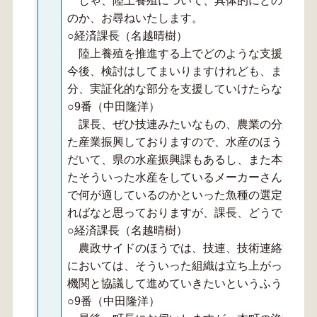
じゃ、陸上養殖について、具体的にどのような
のか、お尋ねいたします。
○経済課長（名越晴樹）
陸上養殖を推進する上でどのような支援が可能
今後、検討はしてまいりますけれども、まず陸上
分、実証化的な部分を支援していけたらなという
○9番（中田隆洋）
課長、ぜひ技連みたいなもの、農業の分野では
た産業振興しておりますので、水産のほうも本町
だいて、県の水産振興課もあるし、また本町の行
たそういった水産をしているメーカーさんとかい
で何が適しているのかといった魚種の選定なども
ればなと思っておりますが、課長、どうでしょう
○経済課長（名越晴樹）
農政サイドのほうでは、技連、技術連絡協議会
においては、そういった組織は立ち上がっており
機関と協議して進めていきたいというふうに考え
○9番（中田隆洋）