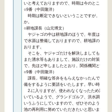
いと考えておりますので、時期は今のところ回答
○9番（中田隆洋）
時期は断定できないということですが、これを
か。
○耕地課長（山元博文）
ヤジャゴの中は耕地課のほうで、年度は平成の
で水源は整備しておりますので、耕地課のほうで
おります。
そこを、ヤジャゴだけを解決しましても、さす
また湧水等もありまして、施設だけの対策では終
で、先ほど申しましたとおり、関係機関と協議し
○9番（中田隆洋）
課長、明確な答弁をもらえなかったんですが、
備をするように要請をいたします。早い時期での
2.に入りますが、使われなくなったため池の再
いているようで、グランドゴルフ、洪水調整池、
いうふうにしていますので、ぜひそのように、要
池の再利用に努めていただきたいと思います。