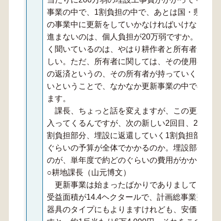
事業の中で、1割負担の中で、あとは国・県が持
の事業中に更新をしていかなければいけないと考
進まないのは、個人負担が20万弱ですか。1基当
く聞いているのは、やはり耕作者と所有者が違う
しい。ただ、所有者に関しては、その使用者が、
の返済というの、その所有者が持っていくことに
いということで、なかなか更新事業の中での埋設
ます。
課長、ちょっと話を変えますが、この更新事業
入ってくるんですが、次の新しい2回目、2巡目
割負担部分、埋設に返還していく1割負担部分を
ぐらいの予算が全体でかかるのか。埋設部分の工
のが、単年度で約どのぐらいの費用がかかるのか
○耕地課長（山元博文）
更新事業は始まったばかりでありまして、現在
受益面積が14.4ヘクタールで、計画総事業費が2億
器具のタイプにもよりますけれども、安価な3反