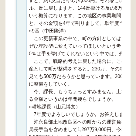
すと、約1反当たり6万4,000円。それをこの地区
ル。反に戻しますと、144反掛ける反の6万4,000円
いう概算になります。この地区の事業期間5年間
と、その金額を4年で割りまして、単年度当たり23
○9番（中田隆洋）
この更新事業の中で、町の方針としては、方針
ぜひ埋設型に変えていってほしいという考えの中
0％は手を挙げてくれないという中では、先ほど
ここで、戦略的考えに戻した場合に、この年間
産として町が整備をすると。230万、その事業
見ても500万だろうかと思っています。200万か
に整備をしていく。
今、課長、もうちょっとすみません。土地改良
る金額というのは年間幾らでしょうか。
○耕地課長（山元博文）
7年度でよろしいでしょうか。お答えします。
沖永良部土地改良区への町からの運営負担金に
局長手当を含めまして1,297万9,000円、令和6年