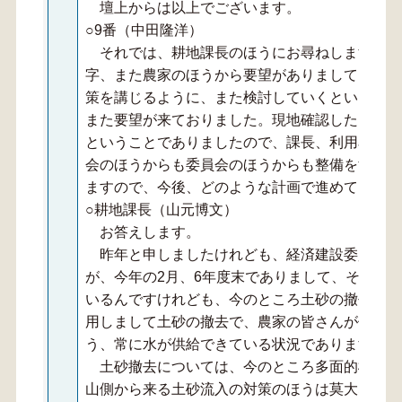
壇上からは以上でございます。
○9番（中田隆洋）
それでは、耕地課長のほうにお尋ねしますが、今
字、また農家のほうから要望がありまして、耕地
策を講じるように、また検討していくということ
また要望が来ておりました。現地確認したら、ま
ということでありましたので、課長、利用率の高
会のほうからも委員会のほうからも整備をするよ
ますので、今後、どのような計画で進めていくの
○耕地課長（山元博文）
お答えします。
昨年と申しましたけれども、経済建設委員の皆
が、今年の2月、6年度末でありまして、それ以
いるんですけれども、今のところ土砂の撤去につ
用しまして土砂の撤去で、農家の皆さんが使って
う、常に水が供給できている状況であります。
土砂撤去については、今のところ多面的機能支
山側から来る土砂流入の対策のほうは莫大な予算