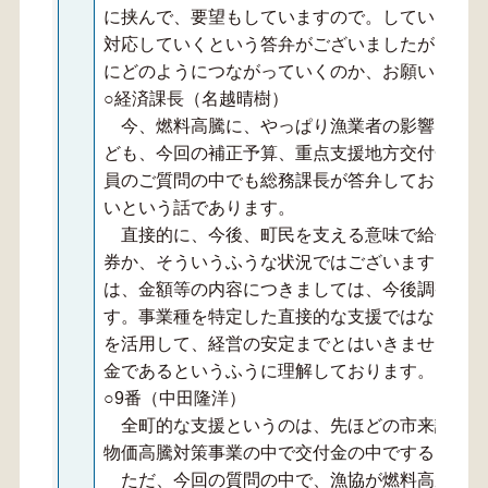
に挟んで、要望もしていますので。している中で
対応していくという答弁がございましたが、この
にどのようにつながっていくのか、お願いします
○経済課長（名越晴樹）
今、燃料高騰に、やっぱり漁業者の影響につい
ども、今回の補正予算、重点支援地方交付金を活
員のご質問の中でも総務課長が答弁しておりまし
いという話であります。
直接的に、今後、町民を支える意味で給付金の
券か、そういうふうな状況ではございますけれど
は、金額等の内容につきましては、今後調整して
す。事業種を特定した直接的な支援ではないんで
を活用して、経営の安定までとはいきませんけれ
金であるというふうに理解しております。ご理解
○9番（中田隆洋）
全町的な支援というのは、先ほどの市来議員の
物価高騰対策事業の中で交付金の中でするという
ただ、今回の質問の中で、漁協が燃料高騰で厳