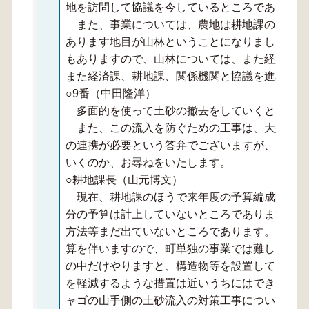
地を訪問して協議を今しているところであります
また、事業については、農地は耕地課のほうで
あります地目が山林ということになりまして、耕
もありますので、山林については、また経済課サ
また経済課、耕地課、関係機関と協議を進めてい
○9番（中田隆洋）
多面的を使って土砂の撤去をしていくというこ
また、この流入を防ぐための工事は、大型に大
の連携が必要という答弁でございますが、それに
いくのか、お尋ねをいたします。
○耕地課長（山元博文）
現在、耕地課のほうで来年度の予算編成時期に
分の予算は計上していないところであります。今
方法等まだ出ていないところであります。ここを
算を伴いますので、町単独の事業では難しいかな
の中だけやりますと、構造物等を設置して、現在
を軽減するような措置は近いうちにはできると思
ャゴの山手側の土砂流入の対策工事については、