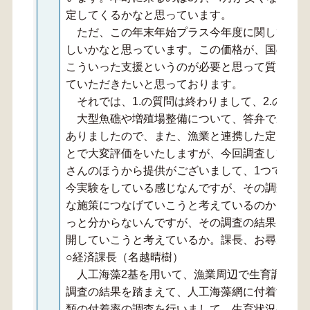
定してくるかなと思っています。
ただ、この年末年始プラス今年度に関して厳し
しいかなと思っています。この価格が、国の支援
こういった支援というのが必要と思って質問をさ
ていただきたいと思っております。
それでは、1.の質問は終わりまして、2.の質
大型魚礁や増殖場整備について、答弁で県のほ
ありましたので、また、漁業と連携した定点調査
とで大変評価をいたしますが、今回調査している
さんのほうから提供がございまして、1つです。
今実験をしている感じなんですが、その調査の段
な施策につなげていこうと考えているのか。人工
っと分からないんですが、その調査の結果を踏ま
開していこうと考えているか。課長、お尋ねいた
○経済課長（名越晴樹）
人工海藻2基を用いて、漁業周辺で生育調査を
調査の結果を踏まえて、人工海藻網に付着するエ
類の付着率の調査を行いまして、生育状況の把握