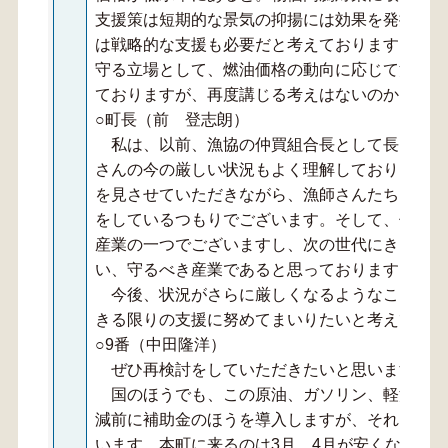
支援策は短期的な景気の抑揚には効果を発揮しま
は戦略的な支援も必要だと考えております。本町
守る立場として、燃油価格の動向に応じて漁業に
ておりますが、再度講じる考えはないのか、町長
○町長（前 登志朗）
私は、以前、漁協の仲買組合長として長く勤め
さんの今の厳しい状況もよく理解しておりますし
を見させていただきながら、漁師さんたちとのお
をしているつもりでございます。そして、何と申
産業の一つでございますし、次の世代にきちんと
い、守るべき産業であると思っております。
今後、状況がさらに厳しくなるようなことがあ
きる限りの支援に努めてまいりたいと考えており
○9番（中田隆洋）
ぜひ再検討をしていただきたいと思います。今
国のほうでも、この原油、ガソリン、軽油に関
減前に補助金のほうを導入しますが、それは今、
います。本町に来るのは3月、4月が安くなる。