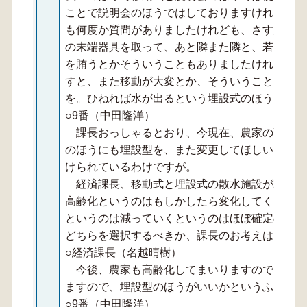
ことで説明会のほうではしておりますけれども、
も何度か質問がありましたけれども、さすがに若
の末端器具を取って、あと隣また隣と、若いとき
を賄うとかそういうこともありましたけれども、
すと、また移動が大変とか、そういうこともあり
を。ひねれば水が出るという埋設式のほうを推進
○9番（中田隆洋）
課長おっしゃるとおり、今現在、農家の高齢化
のほうにも埋設型を、また変更してほしいという
けられているわけですが。
経済課長、移動式と埋設式の散水施設が2つあ
高齢化というのはもしかしたら変化してくるかな
というのは減っていくというのはほぼ確定の状況
どちらを選択するべきか、課長のお考えはどのよ
○経済課長（名越晴樹）
今後、農家も高齢化してまいりますので、移動
ますので、埋設型のほうがいいかというふうに考
○9番（中田隆洋）