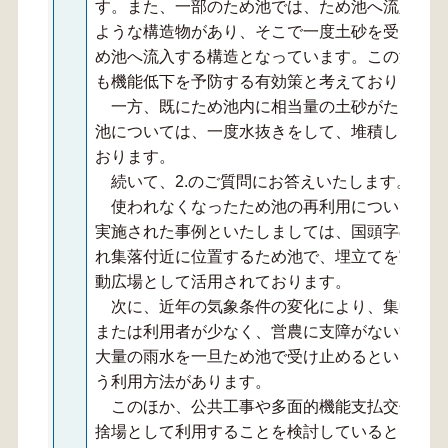
す。また、一部のため池では、ため池へ流入する
ような構造物があり、そこで一度土砂を受け止め
め池へ流入する構造となっています。この沈砂池
も機能低下を予防する有効策と考えております。
一方、既にため池内に相当量の土砂がたまり、
池については、一度水抜きをして、堆積した土砂
おります。
続いて、2.のご質問にお答えいたします。
使われなくなったため池の再利用について幾つ
実施された事例といたしましては、国頭字の伊ん
れ集落付近に位置するため池で、埋立てを実施し
動広場として活用されております。
次に、近年の気象条件の変化により、集中豪雨
または利用者が少なく、営農に支障がない範囲で
大量の雨水を一旦ため池で受け止めるといった、
う利用方法があります。
このほか、公共工事や多面的機能支払交付金事
捨場として利用することを検討しているところで