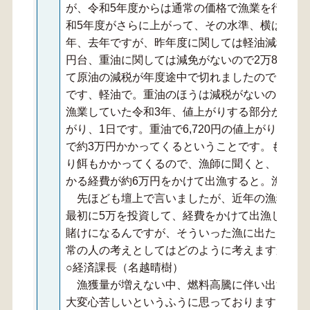
が、令和5年度からは通常の価格で漁業を行った
和5年度がさらに上がって、その水準、横ばいです。
年、去年ですが、昨年度に関しては軽油減税があって
円台、重油に関しては減免がないので2万8,00
て原油の減税が年度途中で切れましたので、現在だっ
です、軽油で。重油のほうは減税がないので2万9
漁業していた令和3年、値上がりする部分から換算
がり、1日です。重油で6,720円の値上がりと
で約3万円かかってくるということです。もう、
り餌もかかってくるので、漁師に聞くと、1日漁
かる経費が約6万円をかけて出漁すると。漁に出
先ほども壇上で言いましたが、近年の漁獲高の
最初に5万を投資して、経費をかけて出漁して取
賭けになるんですが、そういった漁に出たくなる
常の人の考えとしてはどのように考えますか。
○経済課長（名越晴樹）
漁獲量が増えない中、燃料高騰に伴い出漁を控
大変心苦しいというふうに思っております。今の