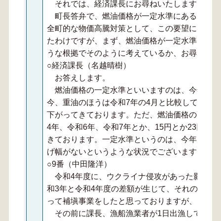
それでは、経済課長にお尋ねいたします。
町長答弁で、燃油価格が一定水準にあると認識
全町的な物価高騰対策として、この要望に当たっ
たわけですが、まず、燃油価格が一定水準になっ
うな根拠でそのように考えているか、お尋ねをい
○経済課長（名越晴樹）
お答えします。
燃油価格の一定水準といいますのは、今年度に
今、重油のほうは令和7年の4月と比較して、現時
下がってきております。ただ、燃油価格の高騰は
4年、令和6年、令和7年とか、15円とか23円
きております。一定水準というのは、今年度の重
げ幅がないというような状況でございます。
○9番（中田隆洋）
令和4年度に、ウクライナ侵攻があった影響で
和3年と令和4年度の差額が生じて、それの対応
って補塡事業をしたと思っておりますが、そのと
その前に課長、漁船漁業者が1日出漁して、稼