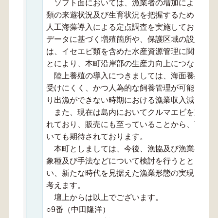
ソフト面においては、漁業者の増加によって漁
類の来遊状況及び生育状況を把握するため、沖永
人工海藻導入による定点調査を実施しております
データに基づく増殖箇所や、保護区域の設定を行
は、イセエビ類を含めた水産資源管理に関する理
とにより、本町沿岸部の生産力向上につなげてま
陸上養殖の導入につきましては、海面養殖と比
受けにくく、かつ人為的な飼養管理が可能である
り出漁ができない時期における漁業収入減になり
また、現在は島内においてクルマエビを対象と
れており、販売にも至っていることから、商業ベ
いても期待されております。
本町としましては、今後、漁協及び漁業者と連
象種及び手法などについて検討を行うとともに、
い、新たな時代を見据えた漁業形態の実現に向け
考えます。
壇上からは以上でございます。
○9番（中田隆洋）