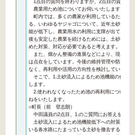
1点目の質問を終わりますが、2点目の質問に
農業用ため池についてお伺いいたします。
町内では、多くの農家が利用しているため池が
る、いわゆるヤジャゴについて、近年土砂の流入
能が低下し、農業用水の利用に支障が出ていると
後も安定した農業を続けるためには、土砂の撤去
めた対策、対応が必要であると考えます。
また、畑かん整備の進展などにより、現在は使
は点在をしています。今後の維持管理や防災面を
なく、再利用や活用の方向性を検討していく必要
そこで、1.土砂流入によるため池機能の低下の
します。
2.使われなくなったため池の再利用について、
ねをいたします。
○町長（前 登志朗）
中田議員の2点目、1.のご質問にお答えをいた
土砂流入によるため池機能低下への対策として
いる各水路にたまっている土砂を撤去することが