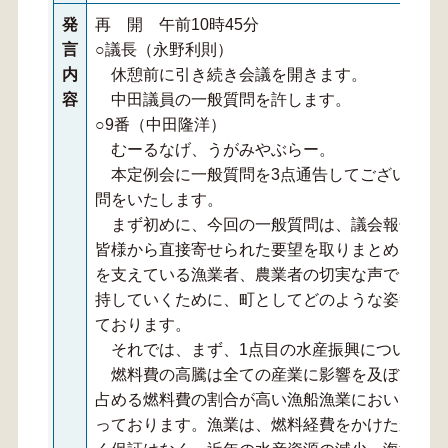
発
再 開 午前10時45分
言
○議長（永野利則）
内
休憩前に引き続き会議を開きます。
容
中田議員の一般質問を許します。
○9番（中田隆洋）
むーるなげ、うがみやぶらー。
本定例会に一般質問を3点通告してございます
問をいたします。
まず初めに、今回の一般質問は、議会報告会に
皆様から直接寄せられた要望を取りまとめたもの
を支えている漁業者、農業者の切実な声であり、
持していくために、町としてどのような姿勢で向
ております。
それでは、まず、1点目の水産振興についてお
燃料費の高騰は全ての産業に影響を及ぼしてお
占める燃料費の割合が高い漁船漁業においては、
っております。漁業は、燃料経費をかけたからと