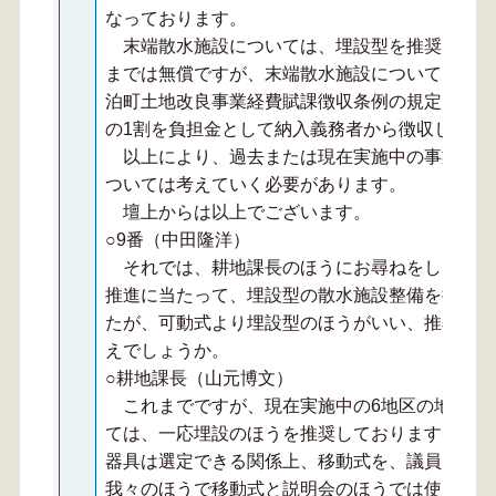
なっております。
末端散水施設については、埋設型を推奨して事
までは無償ですが、末端散水施設については、当
泊町土地改良事業経費賦課徴収条例の規定により
の1割を負担金として納入義務者から徴収してい
以上により、過去または現在実施中の事業との
ついては考えていく必要があります。
壇上からは以上でございます。
○9番（中田隆洋）
それでは、耕地課長のほうにお尋ねをしますが
推進に当たって、埋設型の散水施設整備を推進し
たが、可動式より埋設型のほうがいい、推奨する
えでしょうか。
○耕地課長（山元博文）
これまでですが、現在実施中の6地区の地区説
ては、一応埋設のほうを推奨しております。あと
器具は選定できる関係上、移動式を、議員は埋設
我々のほうで移動式と説明会のほうでは使ってお