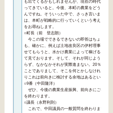
も出てくるかもしれませんが、現在の時代の流れ
ってきていると。今後、本町の農業をどうしてい
んですね。そういった中で、さっき言いましたが
は、本町が戦略的に行っていくという考えができ
をお尋ねします。
○町長（前 登志朗）
今この場でできるできないの即答はちょっと難
も、確かに、例えば土地改良区の伊村理事長のス
せてもらうと、水かけ農業によって稼げる農業に
て見ております。そして、それが同じようなこと
らず、なかなかそれが実際進まない。20％しか
ことでありまして、そこを何とかしなければいけ
りこれは前向きに検討する余地はあるというふう
○9番（中田隆洋）
ぜひ、今後の農業生産振興、前向きにご検討い
を終わります。
○議長（永野利則）
これで、中田議員の一般質問を終わります。