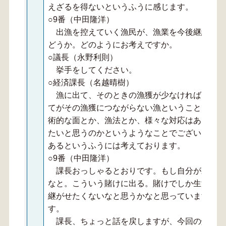
えざるを得ないというふうに感じます。
○9番（中田隆洋）
出漁を控えていく漁民が、漁業を今後継続して
どうか。どのようにお考えですか。
○議長（永野利則）
挙手をしてください。
○経済課長（名越晴樹）
漁に出て、そのときの漁獲が少なければ、そう
てがその漁獲につながらない漁ということではな
術的な面とか、漁法とか、様々な対応はあると思
たいと思うのかというようなことでございますの
あるというふうには考えております。
○9番（中田隆洋）
課長おっしゃるとおりです。もし自分が親でし
なと。こういう賭けに出る。賭けでしか生活がで
継がせたくないなと思うかなと思っています。課
す。
課長、ちょっと話を戻しますが、今回の燃料高