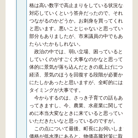
格は高い数字で高止まりをしている状況なので、
対応していくという答弁だったので、それが漁業
つながるのかどうか。お刺身を買ってくれるとか
と思います。悪いことじゃないと思っています。
部分もありましたが、市来議員の中でもありまし
たらいたかもしれない。
政治の中では、弱い立場、困っているところに
していくのがすごく大事なのかなと思っています
体的に景気が落ち込んだときの底上げについては
経済、景気のほうを回復する段階が必要かと思っ
にたしかあったと思いますが、全町的には景気を
タイミングが大事です。
今からするのは、さっき子育ての話もありまし
ってきますし、今、農業、水産業に関しても、今
めに本当大変なときに来ていると思っています。
いただきたいなと思っているのですが。
この点について最後、町長にお伺いしますが、
価格が低水準にあると。物価高騰対策に取り組む