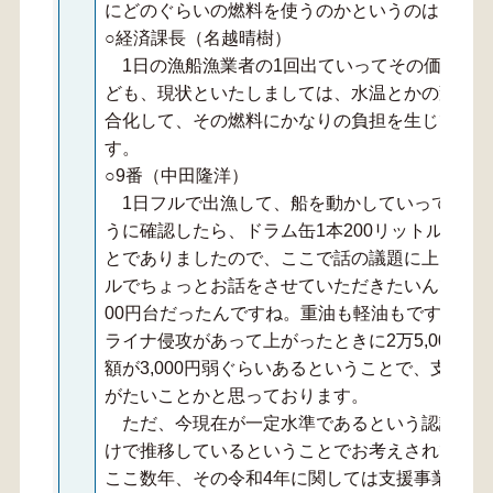
にどのぐらいの燃料を使うのかというのはご存じ
○経済課長（名越晴樹）
1日の漁船漁業者の1回出ていってその価格に
ども、現状といたしましては、水温とかの変化に
合化して、その燃料にかなりの負担を生じている
す。
○9番（中田隆洋）
1日フルで出漁して、船を動かしていって帰っ
うに確認したら、ドラム缶1本200リットルある
とでありましたので、ここで話の議題に上げる場合
ルでちょっとお話をさせていただきたいんですが、
00円台だったんですね。重油も軽油もですが。そ
ライナ侵攻があって上がったときに2万5,000
額が3,000円弱ぐらいあるということで、支援
がたいことかと思っております。
ただ、今現在が一定水準であるという認識が、
けで推移しているということでお考えされている
ここ数年、その令和4年に関しては支援事業があ