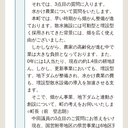
それでは、3点目の質問に入ります。
水かけ農業について質問をいたします。
本町では、早い時期から畑かん整備が進められ
ております。散水施設には可動型と埋設型があり
く採用されてきた背景には、畑を広く使えること
由がございました。
しかしながら、農家の高齢化が進む中で、可動
業は大きな負担となっております。また、今後、
0年には1人当たり、現在の約1.4倍の耕地面積
ん。しかし、更新事業においても、埋設型の導入
す。地下ダムが整備され、水かけ農業の費用対効
も、埋設型散水設備の導入を加速させる支援制度
ます。
そこで、畑かん事業、地下ダムと連動させた埋
創設について、町の考えをお伺いいたします。
○町長（前 登志朗）
中田議員の3点目のご質問にお答えをいたしま
現在、国営附帯地区の県営事業は6地区実施され