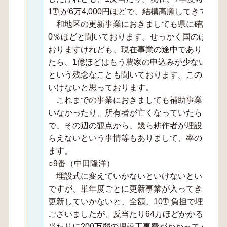
1割が6万4,000円ほどで、結構高騰してきており
和地区の更新事業におきましても県に確認しま
0％ほどと聞いております。せっかく国のほうか
おりますけれども、現在事業の途中でありますけ
たら、1億ほどはもう農家の申込みが少ない関係
という残念なことも聞いております。この20％
いけないと思っております。
これまでの事業におきましても補助事業であり
いなかったり、所有者が亡くなっていたら、相続
で、その辺の観点から、幾ら耕作者が埋設を希望
らえないという事情等もありまして、率のほうは
ます。
○9番（中田隆洋）
埋設式に変えていかないといけないという、農
ですが、単年度ごとに更新事業が入ってきますが
更新していかないと、全額、10割負担で埋設型
ございましたが、反当たり64万ほどかかる。1基
当たりに200万弱の埋設工事費がかかってくる