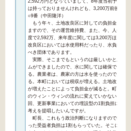
2,592万円となっていまして、8年度当初予算
は持っておりませんけれども、3,200万前後だ
○9番（中田隆洋）
もう年々、土地改良区に対しての負担金は上が
ますので、その運営維持費、また、今、人件費も
度で2,592万、来年度に関しては3,200万ほど
改良区においては水使用料だったり、水負担金で
べき団体であります。
実際、そこまでもというのは厳しいかと思いま
ムができましたので、水に関しては確保できまし
る。農業者は、農家の方は水を使ったので所得が
る。本町においては税収が増える。土地改良区に
が増えたことによって負担金が減ると。町にお願
のウィン・ウィンの流れに変えていかないといけ
回、更新事業においての埋設型の1割負担に関し
考えを提唱したいんですが。
町長、これもう政治判断になりますので町長に
った受益者負担は1割もらっていた。そこに関し