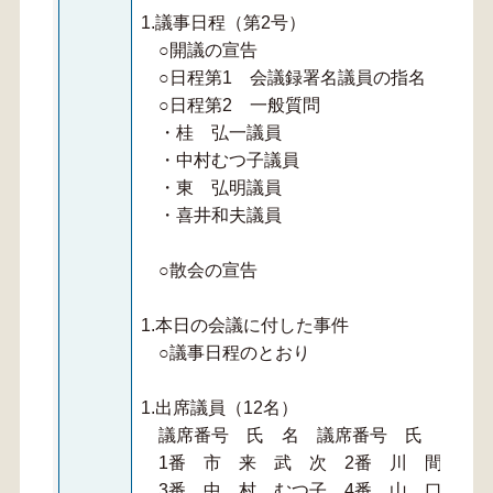
1.議事日程（第2号）
○開議の宣告
○日程第1 会議録署名議員の指名
○日程第2 一般質問
・桂 弘一議員
・中村むつ子議員
・東 弘明議員
・喜井和夫議員
○散会の宣告
1.本日の会議に付した事件
○議事日程のとおり
1.出席議員（12名）
議席番号 氏 名 議席番号 氏 名
1番 市 来 武 次 2番 川 間 哲
3番 中 村 むつ子 4番 山 口 明