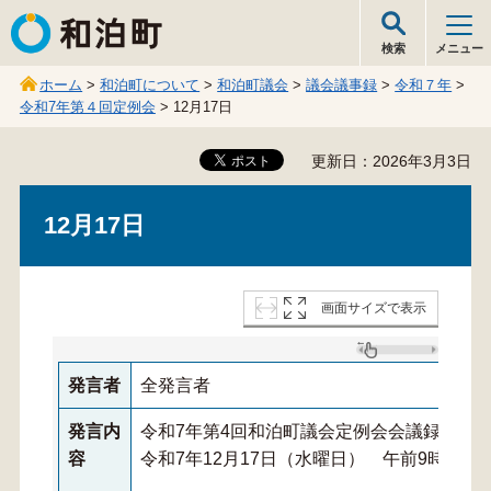
和泊町
検索
メニュー
ホーム
>
和泊町について
>
和泊町議会
>
議会議事録
>
令和７年
>
令和7年第４回定例会
> 12月17日
更新日：2026年3月3日
12月17日
画面サイズで表示
発言者
全発言者
発言内
令和7年第4回和泊町議会定例会会議録
容
令和7年12月17日（水曜日） 午前9時30分