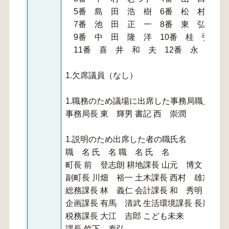
5番 島 田 浩 樹 6番 松 村 絹
7番 池 田 正 一 8番 東 弘 明
9番 中 田 隆 洋 10番 桂 弘 一
11番 喜 井 和 夫 12番 永 野 
1.欠席議員（なし）
1.職務のため議場に出席した事務局職員の職
事務局長 東 輝男 書記 西 崇潤
1.説明のため出席した者の職氏名
職 名 氏 名 職 名 氏 名
町長 前 登志朗 耕地課長 山元 博文
副町長 川畑 裕一 土木課長 西村 雄次
総務課長 林 義仁 会計課長 和 秀明
企画課長 有馬 清武 生活環境課長 長尾 太
税務課長 大江 吉郎 こども未来
課長 竹下 泰弘