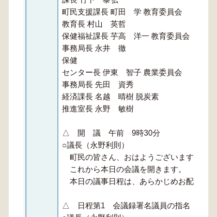
町民支援課長 町田 学 教育委員会
教育長 村山 英哲
保健福祉課長 芋高 洋一 教育委員会
事務局長 永井 徹
保健
センター長 伊東 智子 農業委員会
事務局長 先田 資秀
経済課長 名越 晴樹 脱炭素
推進室長 永野 敏樹
△ 開 議 午前 9時30分
○議長（永野利則）
町民の皆さん、おはようございます。
これから本日の会議を開きます。
本日の議事日程は、あらかじめお配りした
△ 日程第1 会議録署名議員の指名