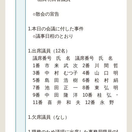
○散会の宣告
1.本日の会議に付した事件
○議事日程のとおり
1.出席議員（12名）
議席番号 氏 名 議席番号 氏 名
1番 市 来 武 次 2番 川 間 哲 志
3番 中 村 むつ子 4番 山 口 明日香
5番 島 田 浩 樹 6番 松 村 絹 江
7番 池 田 正 一 8番 東 弘 明
9番 中 田 隆 洋 10番 桂 弘 一
11番 喜 井 和 夫 12番 永 野 利 
1.欠席議員（なし）
1.職務のため議場に出席した事務局職員の職氏名