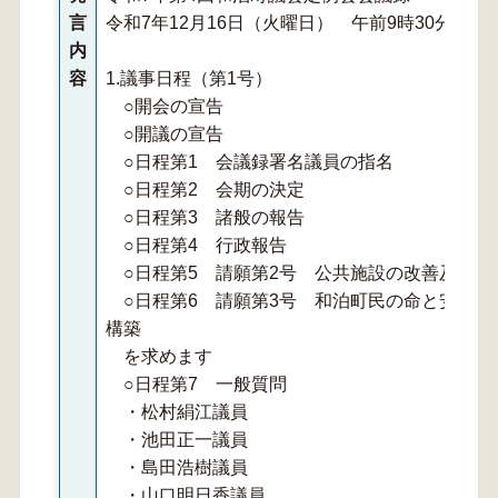
言
令和7年12月16日（火曜日） 午前9時30分開議
内
容
1.議事日程（第1号）
○開会の宣告
○開議の宣告
○日程第1 会議録署名議員の指名
○日程第2 会期の決定
○日程第3 諸般の報告
○日程第4 行政報告
○日程第5 請願第2号 公共施設の改善及び増
○日程第6 請願第3号 和泊町民の命と安心を
構築
を求めます
○日程第7 一般質問
・松村絹江議員
・池田正一議員
・島田浩樹議員
・山口明日香議員