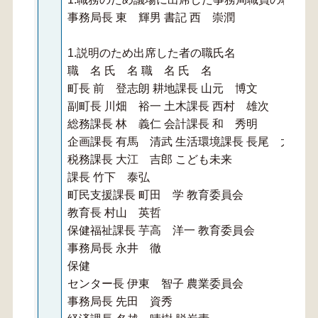
事務局長 東 輝男 書記 西 崇潤
1.説明のため出席した者の職氏名
職 名 氏 名 職 名 氏 名
町長 前 登志朗 耕地課長 山元 博文
副町長 川畑 裕一 土木課長 西村 雄次
総務課長 林 義仁 会計課長 和 秀明
企画課長 有馬 清武 生活環境課長 長尾 太志
税務課長 大江 吉郎 こども未来
課長 竹下 泰弘
町民支援課長 町田 学 教育委員会
教育長 村山 英哲
保健福祉課長 芋高 洋一 教育委員会
事務局長 永井 徹
保健
センター長 伊東 智子 農業委員会
事務局長 先田 資秀