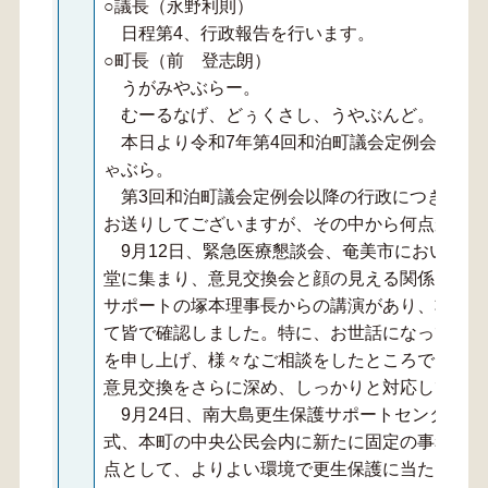
○議長（永野利則）
日程第4、行政報告を行います。
○町長（前 登志朗）
うがみやぶらー。
むーるなげ、どぅくさし、うやぶんど。
本日より令和7年第4回和泊町議会定例会が始
ゃぶら。
第3回和泊町議会定例会以降の行政につきまし
お送りしてございますが、その中から何点か改め
9月12日、緊急医療懇談会、奄美市において、
堂に集まり、意見交換会と顔の見える関係を深め
サポートの塚本理事長からの講演があり、準救急
て皆で確認しました。特に、お世話になっている
を申し上げ、様々なご相談をしたところでござい
意見交換をさらに深め、しっかりと対応してまい
9月24日、南大島更生保護サポートセンター沖
式、本町の中央公民会内に新たに固定の事務所を
点として、よりよい環境で更生保護に当たること