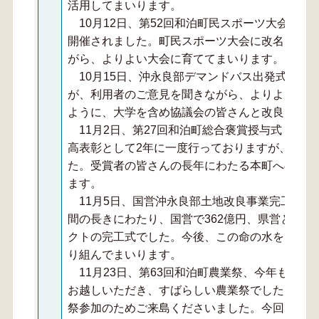
活用してまいります。
10月12日、第52回和泊町民スポーツ大会、台
開催されました。町民スポーツ大会に改名して2
がら、よりよい大会に育ててまいります。
10月15日、沖永良部デマンドバス出発式、ま
が、利用者のご意見を聞きながら、よりよい使い
ように、大学を含め協議会の皆さんと改良を重ね
11月2日、第27回和泊町総合褒賞授与式・文
高表彰として2年に一度行っておりますが、今回
た。受賞者の皆さんの長年にわたる本町へのご貢
ます。
11月5日、国営沖永良部土地改良事業完工式、平
間の長きにわたり、国営で362億円、県営と合わ
クトの完工式でした。今後、この命の水を大切に
り組んでまいります。
11月23日、第63回和泊町農業祭、今年も天候
お越しいただき、すばらしい農業祭でした。また
祭参加のためご来島くださいました。今回は、財