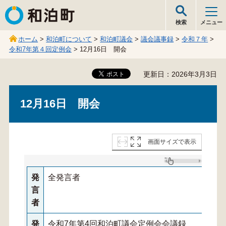
和泊町
検索
メニュー
ホーム
>
和泊町について
>
和泊町議会
>
議会議事録
>
令和７年
>
令和7年第４回定例会
> 12月16日 開会
更新日：2026年3月3日
12月16日 開会
画面サイズで表示
発
全発言者
言
者
発
令和7年第4回和泊町議会定例会会議録