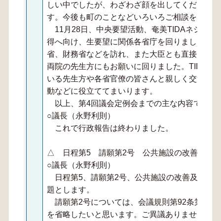
しい中でしたが、わざわざ顔を出してくださった
す。今後も町のことなどいろいろご相談をしてま
11月28日、中央要望活動、奄美TIDAネシア
得へ向け、生要望に関係各省庁を回りました。総
省、財務省などを訪れ、また大臣とも直接お会い
両院の先生方にもお願いに回りました。TIDAネ
いる先生方や各省官僚の皆さんと親しく交流を交
動などに役立ててまいります。
以上、第4回議会定例会までの主な内容でした
○議長（永野利則）
これで行政報告は終わりました。
△ 日程第5 請願第2号 公共施設の改善及び
○議長（永野利則）
日程第5、請願第2号、公共施設の改善及び増
題とします。
請願第2号については、会議規則第92条第2項
を省略したいと思います。ご異議ありませんか。