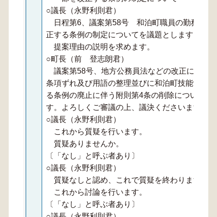
○議長（永野利則君）
日程第6、議案第58号 和泊町職員の勤務時間
正する条例の制定についてを議題とします。
提案理由の説明を求めます。
○町長（前 登志朗君）
議案第58号、地方公務員法などの改正に伴い
条項ずれ及び用語の整理並びに和泊町技能労務職
る条例の廃止に伴う附則第4条の削除について、
す。よろしくご審議の上、議決くださいますよう
○議長（永野利則君）
これから質疑を行います。
質疑ありませんか。
〔「なし」と呼ぶ者あり〕
○議長（永野利則君）
質疑なしと認め、これで質疑を終わります。
これから討論を行います。
〔「なし」と呼ぶ者あり〕
○議長（永野利則君）