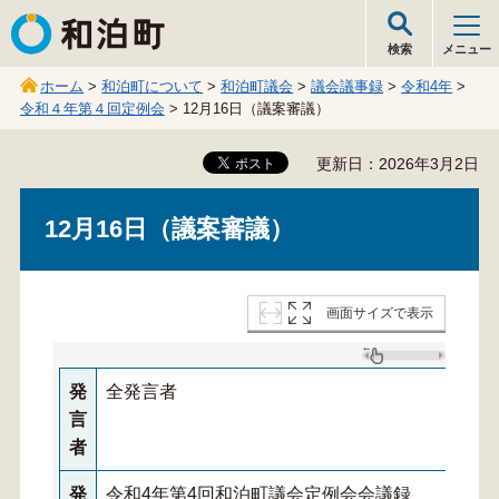
和泊町
検索
メニュー
ホーム
>
和泊町について
>
和泊町議会
>
議会議事録
>
令和4年
>
令和４年第４回定例会
> 12月16日（議案審議）
更新日：2026年3月2日
12月16日（議案審議）
画面サイズで表示
発
全発言者
言
者
発
令和4年第4回和泊町議会定例会会議録