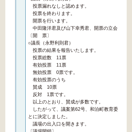
投票漏れなしと認めます。
投票を終わります。
開票を行います。
中田隆洋君及び山下幸秀君、開票の立会いをお
〔開 票〕
○議長（永野利則君）
投票の結果を報告いたします。
投票総数 11票
有効投票 11票
無効投票 0票です。
有効投票のうち
賛成 10票
反対 1票です。
以上のとおり、賛成が多数です。
したがって、議案第62号、和泊町教育委員会
とに決定しました。
議場の出入口を開きます。
〔議場開鎖〕