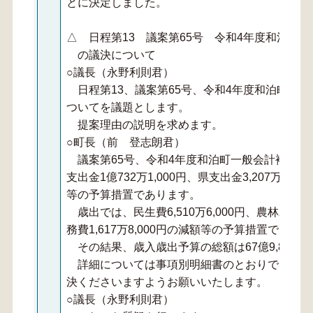
とに決定しました。
△ 日程第13 議案第65号 令和4年度和泊町
の議決について
○議長（永野利則君）
日程第13、議案第65号、令和4年度和泊町一般
ついてを議題とします。
提案理由の説明を求めます。
○町長（前 登志朗君）
議案第65号、令和4年度和泊町一般会計補正予
支出金1億732万1,000円、県支出金3,207万1,0
等の予算措置であります。
歳出では、民生費6,510万6,000円、農林水産業費
務費1,617万8,000円の減額等の予算措置であり
その結果、歳入歳出予算の総額は67億9,873万9
詳細については事項別明細書のとおりでござい
決くださいますようお願いいたします。
○議長（永野利則君）