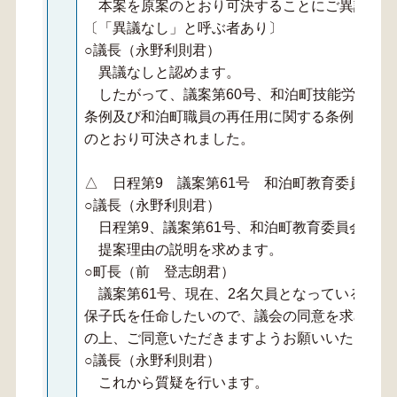
本案を原案のとおり可決することにご異議あり
〔「異議なし」と呼ぶ者あり〕
○議長（永野利則君）
異議なしと認めます。
したがって、議案第60号、和泊町技能労務職
条例及び和泊町職員の再任用に関する条例を廃止
のとおり可決されました。
△ 日程第9 議案第61号 和泊町教育委員会委
○議長（永野利則君）
日程第9、議案第61号、和泊町教育委員会委員
提案理由の説明を求めます。
○町長（前 登志朗君）
議案第61号、現在、2名欠員となっている教育
保子氏を任命したいので、議会の同意を求めるも
の上、ご同意いただきますようお願いいたします
○議長（永野利則君）
これから質疑を行います。