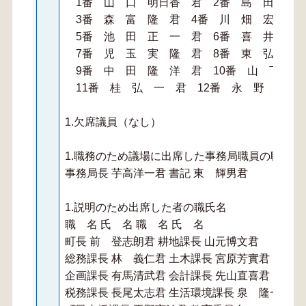
1番 山 口 明日香 君 2番 島 田 浩
3番 森 富 隆 君 4番 川 畑 宏 一
5番 池 田 正 一 君 6番 喜 井 和
7番 児 玉 実 隆 君 8番 東 弘 明
9番 中 田 隆 洋 君 10番 山 下 幸
11番 桂 弘 一 君 12番 永 野 利 
1.欠席議員（なし）
1.職務のため議場に出席した事務局職員の職氏名
事務局長 芋高洋一君 書記 東 輝男君
1.説明のため出席した者の職氏名
職 名 氏 名 職 名 氏 名
町長 前 登志朗君 耕地課長 山元博文君
総務課長 林 義仁君 土木課長 宮原芳實君
企画課長 有馬清武君 会計課長 先山直喜君
税務課長 長尾太志君 生活環境課長 泉 隆一君