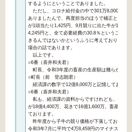
するようにということでありました。
ただし、コロナ給付金の中で301万8,000円
ありましたんで、再度担当のほうで補正として積
が1頭当たり1,425円、9月競りに出た牛が1頭当た
4,245円と、全て必要経費の30.8％ということ
きるんではないかというふうに考えております。
場合の話であります。
以上です。
○6番（喜井和夫君）
町長、令和3年度の畜産の生産額は幾らかご存
○町長（前 登志朗君）
経済課の数字で12億8,000万と記憶しておりま
○6番（喜井和夫君）
私も、経済課の資料からですけれども、私のほうは
が18億4,400万、花きで16億1,600万。畜産
ております。
昨年度から子牛の競り価格が下落しております
令和3年7月に平均で4万8,459円のマイナス、そし