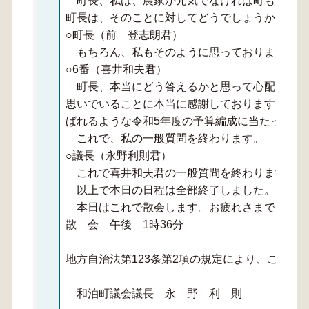
町長、私は、農家が元気でなければ町も元気に
町長は、そのことに対してどうでしょうか。お伺
○町長（前 登志朗君）
もちろん、私もそのように思っております。
○6番（喜井和夫君）
町長、本当にどう答えるかと思って心配してお
思いでいることに本当に感謝しております。その
ばれるような令和5年度の予算編成に当たってほ
これで、私の一般質問を終わります。
○議長（永野利則君）
これで喜井和夫君の一般質問を終わります。
以上で本日の日程は全部終了しました。
本日はこれで散会します。お疲れさまでした。
散 会 午後 1時36分
地方自治法第123条第2項の規定により、ここに
和泊町議会議長 永 野 利 則