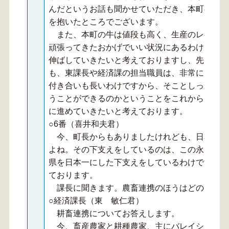
んだというお話も聞かせていただき、本町の畜産
を抱いたところでございます。
また、本町の牛は値段も高く、生産のレベルも
頑張ってきたおかげでいい状況にあるわけですか
伸ばしていきたいと考えておりますし、先ほど東
も、東課長や経済課の担当職員は、非常にそこの
付き合いも長いわけですから、そことしっかりと
うことができるのかということをこれからしっか
に進めていきたいと考えております。
○6番（喜井和夫君）
今、町長からもありましたけれども、日本一の
よね。その下支えをしているのは、この永良部の
県を日本一にした下支えをしているわけですので
ております。
課長に聞きます。農畜連携のほうはどのような
○経済課長（東 敏仁君）
耕畜連携についてお答えします。
今、畜産農家と耕種農家、主にバレイショ農家