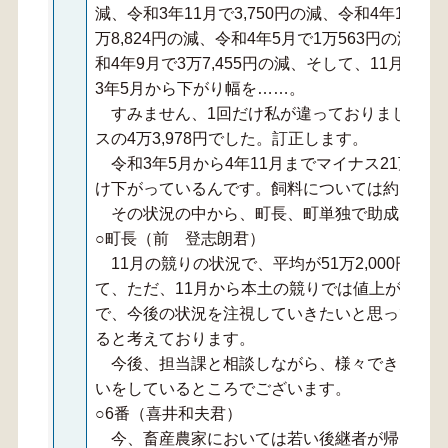
減、令和3年11月で3,750円の減、令和4年1月で4
万8,824円の減、令和4年5月で1万563円の減、令
和4年9月で3万7,455円の減、そして、11月で1
3年5月から下がり幅を……。
すみません、1回だけ私が違っておりました。令
スの4万3,978円でした。訂正します。
令和3年5月から4年11月までマイナス21万7,6
け下がっているんです。飼料については約1.5倍
その状況の中から、町長、町単独で助成はでき
○町長（前 登志朗君）
11月の競りの状況で、平均が51万2,000円と
て、ただ、11月から本土の競りでは値上がり状
で、今後の状況を注視していきたいと思っており
ると考えております。
今後、担当課と相談しながら、様々できること
いをしているところでございます。
○6番（喜井和夫君）
今、畜産農家においては若い後継者が帰ってき