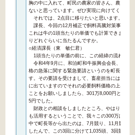
胸の中に入れて、町民の農家の皆さん、農家が元
ないと思っています。ぜひ実現に向けてください
それでは、2点目に移りたいと思います。
課長、今回の12月補正で飼料高騰対策事業で約
これは牛の1頭当たりの単価でも計算できますか
りどれぐらいに当たるんですか。
○経済課長（東 敏仁君）
1頭当たりの単価の前に、この経緯の流れでい
令和4年9月に、和泊町和牛振興会会長、副会長
格の急落に関する緊急要請というのを町長と議長
す。その要請を受けまして、畜産担当には、まず、
に出ていますのでそれの必要飼料価格の上昇分、
ことをお願いしましたら、301万8,000円という
5円でした。
財政との相談をしましたところ、やはりこのコ
も活用するということで、我々この300万は頂
中で町長等から出たのは、7月競り、11月競りも
したんで、この3回に分けて1,035頭、3回競り