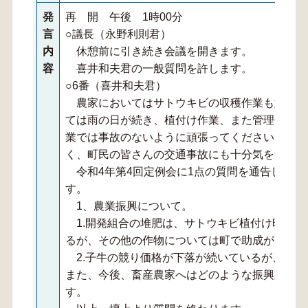
発
再 開 午後 1時00分
言
○議長（永野利則君）
内
休憩前に引き続き会議を開きます。
容
喜井和夫君の一般質問を許します。
○6番（喜井和夫君）
農家においてはサトウキビの収穫作業も始まり
ては雨の日が続き、植付け作業、また管理作業の
業では事故のないように頑張ってください。また
く、町民の皆さんの交通事故にも十分気をつけて
令和4年第4回定例会に1点の質問を通告してあ
す。
1、農業振興について。
1.開発組合の堆肥は、サトウキビ植付け時につ
るが、その他の作物については町で助成ができな
2.子牛の競り価格が下落が続いているが、その
また、今後、畜産農家へはどのような振興対策を
す。