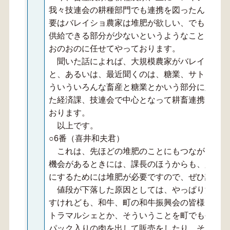
我々技連会の耕種部門でも連携を図ったんですけ
要はバレイショ農家は堆肥が欲しい、でも、畜産
供給できる部分が少ないというようなことで難し
おのおのに任せてやっております。
聞いた話によれば、大規模農家がバレイショの
と、あるいは、最近聞くのは、糖業、サトウキビ
ういういろんな畜産と糖業とかいう部分に入って
た経済課、技連会で中心となって耕畜連携も進め
おります。
以上です。
○6番（喜井和夫君）
これは、先ほどの堆肥のことにもつながって、
機会があるときには、課長のほうからも、少しで
にするためには堆肥が必要ですので、ぜひ話をし
値段が下落した原因としては、やっぱり消費が
すけれども、和牛、町の和牛振興会の皆様にも、
トラマルシェとか、そういうことを町でもやって
パック入りの肉を出して販売をしたり、そういう