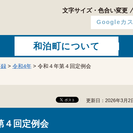
文字サイズ・色合い変更
和泊町について
事録
>
令和4年
> 令和４年第４回定例会
更新日：2026年3月2
第４回定例会