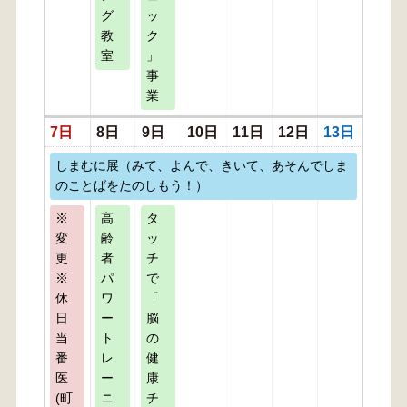
グ
ッ
教
ク
室
」
事
業
7日
8日
9日
10日
11日
12日
13日
しまむに展（みて、よんで、きいて、あそんでしま
のことばをたのしもう！）
※
高
タ
変
齢
ッ
更
者
チ
※
パ
で
休
ワ
「
日
ー
脳
当
ト
の
番
レ
健
医
ー
康
(町
ニ
チ