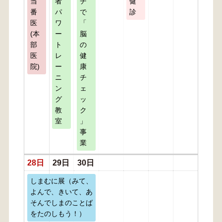
当
者
チ
健
番
パ
で
診
医
ワ
「
(本
ー
脳
部
ト
の
医
レ
健
院)
ー
康
ニ
チ
ン
ェ
グ
ッ
教
ク
室
」
事
業
28日
29日
30日
しまむに展（みて、
よんで、きいて、あ
そんでしまのことば
をたのしもう！）