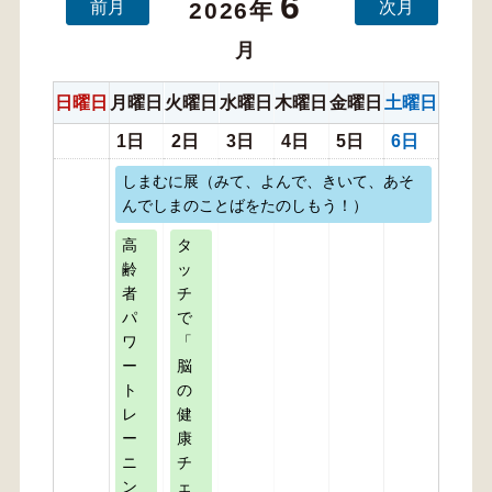
6
前月
次月
2026年
月
日曜日
月曜日
火曜日
水曜日
木曜日
金曜日
土曜日
1日
2日
3日
4日
5日
6日
しまむに展（みて、よんで、きいて、あそ
んでしまのことばをたのしもう！）
高
タ
齢
ッ
者
チ
パ
で
ワ
「
ー
脳
ト
の
レ
健
ー
康
ニ
チ
ン
ェ