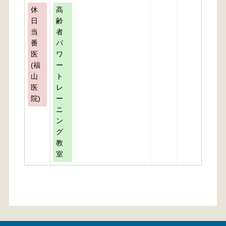
休
高
日
齢
当
者
番
パ
医
ワ
(福
ー
山
ト
医
レ
院)
ー
ニ
ン
グ
教
室