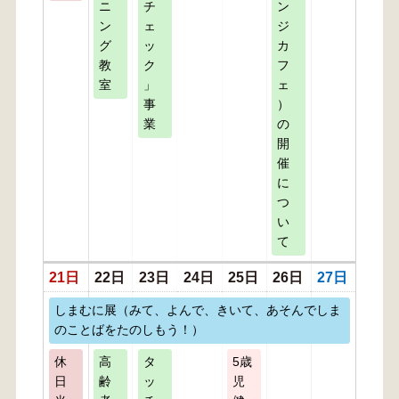
ニ
チ
ン
ン
ェ
ジ
グ
ッ
カ
教
ク
フ
室
」
ェ
事
）
業
の
開
催
に
つ
い
て
21日
22日
23日
24日
25日
26日
27日
しまむに展（みて、よんで、きいて、あそんでしま
のことばをたのしもう！）
休
高
タ
5歳
日
齢
ッ
児