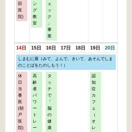
田
ン
ェ
医
グ
ッ
院)
教
ク
室
」
事
業
14日
15日
16日
17日
18日
19日
20日
しまむに展（みて、よんで、きいて、あそんでしま
のことばをたのしもう！）
休
高
タ
認
日
齢
ッ
知
当
者
チ
症
番
パ
で
カ
医
ワ
「
フ
(朝
ー
脳
ェ
戸
ト
の
（
医
レ
健
オ
院)
ー
康
レ