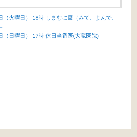
月30日（火曜日） 18時 しまむに展（みて、よんで、
）
26日（日曜日） 17時 休日当番医(大蔵医院)