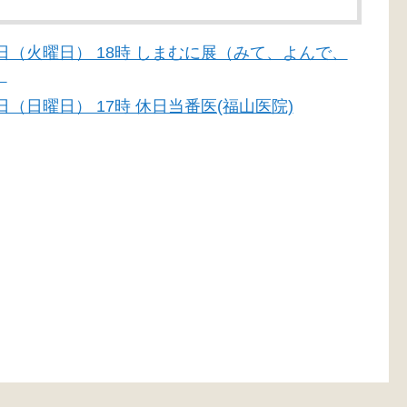
月30日（火曜日） 18時 しまむに展（みて、よんで、
）
15日（日曜日） 17時 休日当番医(福山医院)