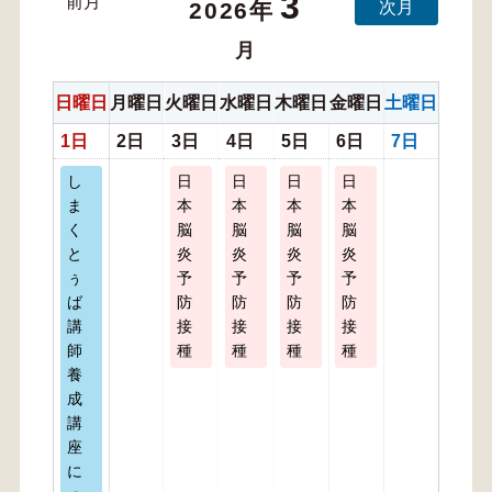
3
前月
次月
2026年
月
日曜日
月曜日
火曜日
水曜日
木曜日
金曜日
土曜日
1日
2日
3日
4日
5日
6日
7日
し
日
日
日
日
ま
本
本
本
本
く
脳
脳
脳
脳
と
炎
炎
炎
炎
ぅ
予
予
予
予
ば
防
防
防
防
講
接
接
接
接
師
種
種
種
種
養
成
講
座
に