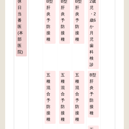
休
B型
B型
B型
2歳
日
肝
肝
肝
児
当
炎
炎
炎
・2
番
予
予
予
歳6
医
防
防
防
か
(本
接
接
接
月
部
種
種
種
児
医
歯
院)
科
検
診
五
五
五
B型
種
種
種
肝
混
混
混
炎
合
合
合
予
予
予
予
防
防
防
防
接
接
接
接
種
種
種
種