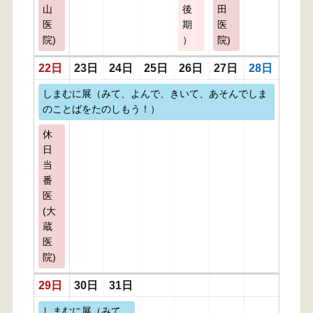
山
後
田
医
期
医
院)
）
院)
22日
23日
24日
25日
26日
27日
28日
しまむに展（みて、よんで、きいて、あそんでしま
のことばをたのしもう！）
休
日
当
番
医
(大
蔵
医
院)
29日
30日
31日
しまむに展（みて、