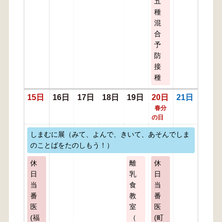
五
種
混
合
予
防
接
種
15日
16日
17日
18日
19日
20日
21日
春分
の日
しまむに展（みて、よんで、きいて、あそんでしま
のことばをたのしもう！）
休
離
休
日
乳
日
当
食
当
番
教
番
医
室
医
(福
（
(町