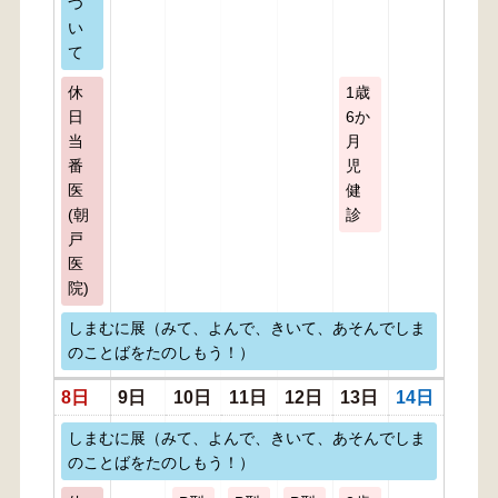
つ
い
て
休
1歳
日
6か
当
月
番
児
医
健
(朝
診
戸
医
院)
しまむに展（みて、よんで、きいて、あそんでしま
のことばをたのしもう！）
8日
9日
10日
11日
12日
13日
14日
しまむに展（みて、よんで、きいて、あそんでしま
のことばをたのしもう！）