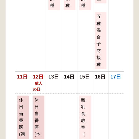
種
種
種
五
種
混
合
予
防
接
種
11日
12日
13日
14日
15日
16日
17日
成人
の日
休
休
離
日
日
乳
当
当
食
番
番
教
医
医
室
(朝
(本
（