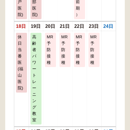
戸
部
前
医
医
期
院)
院)
）
18日
19日
20日
21日
22日
23日
24日
休
高
MR
MR
MR
MR
日
齢
予
予
予
予
当
者
防
防
防
防
番
パ
接
接
接
接
医
ワ
種
種
種
種
(福
ー
山
ト
医
レ
院)
ー
ニ
ン
グ
教
室