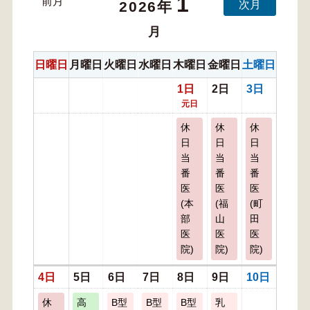
1
前月
次月
2026年
月
日曜日
月曜日
火曜日
水曜日
木曜日
金曜日
土曜日
1日
2日
3日
元日
休
休
休
日
日
日
当
当
当
番
番
番
医
医
医
(本
(福
(町
部
山
田
医
医
医
院)
院)
院)
4日
5日
6日
7日
8日
9日
10日
休
高
B型
B型
B型
乳