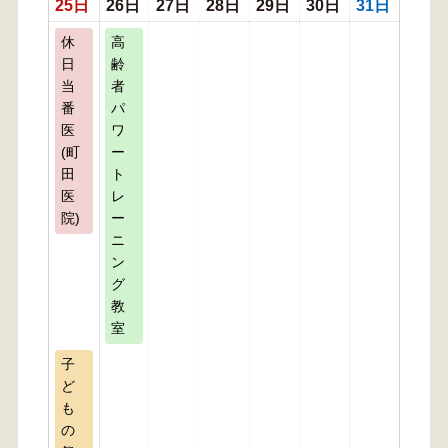
25日
26日
27日
28日
29日
30日
31日
休
高
日
齢
当
者
番
パ
医
ワ
(町
ー
田
ト
医
レ
院)
ー
ニ
ン
グ
教
室
子
ど
も
の