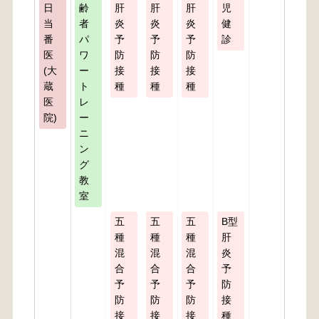
日
齢
肝
肝
肝
児
当
者
炎
炎
炎
健
番
パ
予
予
予
診
医
ワ
防
防
防
(大
ー
接
接
接
蔵
ト
種
種
種
医
レ
院)
ー
ニ
ン
グ
教
室
五
五
五
B型
種
種
種
肝
混
混
混
炎
合
合
合
予
予
予
予
防
防
防
防
接
接
接
接
種