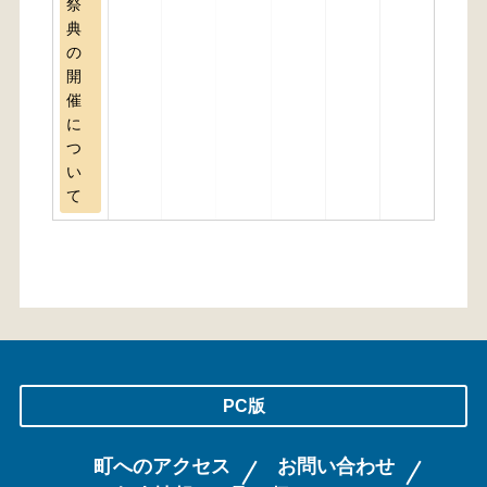
祭
典
の
開
催
に
つ
い
て
PC版
町へのアクセス
お問い合わせ