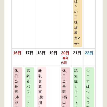
は
た
の
三
味
線
教
室V
er~
16日
17日
18日
19日
20日
21日
22日
春分
の日
休
高
離
休
認
シ
日
齢
乳
日
知
ニ
当
者
食
当
症
ア
番
パ
教
番
カ
は
医
ワ
室
医
フ
つ
(本
ー
(後
(福
ェ
ら
部
ト
期
山
（
つ