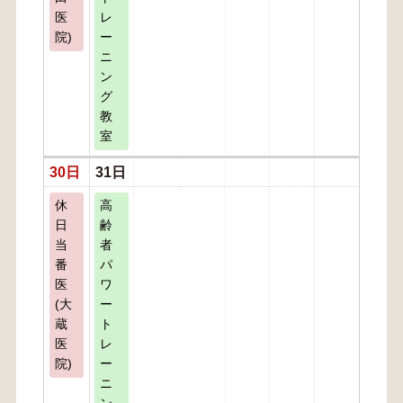
医
レ
院)
ー
ニ
ン
グ
教
室
30日
31日
休
高
日
齢
当
者
番
パ
医
ワ
(大
ー
蔵
ト
医
レ
院)
ー
ニ