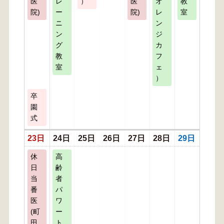
医
レ
）
医
オ
教
院)
ー
院)
レ
室
ニ
ン
ン
ジ
グ
カ
教
フ
室
ェ
）
卒
園
式
23日
24日
25日
26日
27日
28日
29日
休
高
日
齢
当
者
番
パ
医
ワ
(町
ー
田
ト