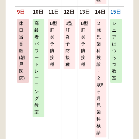
9日
10日
11日
12日
13日
14日
15日
休
高
B型
B型
B型
２
シ
日
齢
肝
肝
肝
歳
ニ
当
者
炎
炎
炎
児
ア
番
パ
予
予
予
歯
は
医
ワ
防
防
防
科
つ
(朝
ー
接
接
接
検
ら
戸
ト
種
種
種
診
つ
医
レ
・
教
院)
ー
２
室
ニ
歳6
ン
ヶ
グ
月
教
児
室
歯
科
検
診