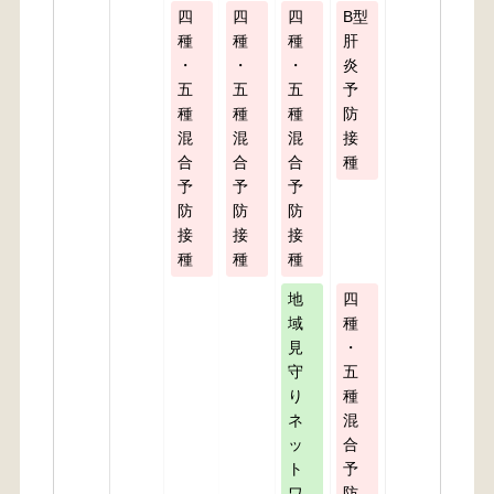
四
四
四
B型
種
種
種
肝
・
・
・
炎
五
五
五
予
種
種
種
防
混
混
混
接
合
合
合
種
予
予
予
防
防
防
接
接
接
種
種
種
地
四
域
種
見
・
守
五
り
種
ネ
混
ッ
合
ト
予
ワ
防