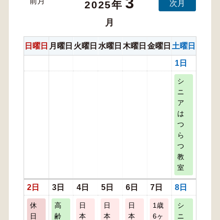
3
前月
次月
2025年
月
日曜日
月曜日
火曜日
水曜日
木曜日
金曜日
土曜日
1日
シ
ニ
ア
は
つ
ら
つ
教
室
2日
3日
4日
5日
6日
7日
8日
休
高
日
日
日
1歳
シ
日
齢
本
本
本
6ヶ
ニ