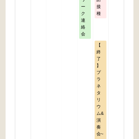
ー
接
ク
種
連
絡
会
【
終
了
】
プ
ラ
ネ
タ
リ
ウ
ム&
演
奏
会~