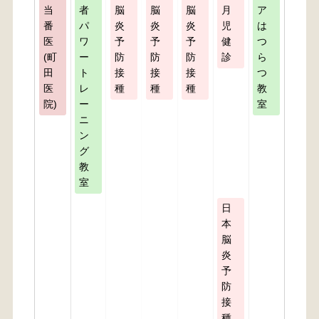
当
者
脳
脳
脳
月
ア
番
パ
炎
炎
炎
児
は
医
ワ
予
予
予
健
つ
(町
ー
防
防
防
診
ら
田
ト
接
接
接
つ
医
レ
種
種
種
教
院)
ー
室
ニ
ン
グ
教
室
日
本
脳
炎
予
防
接
種