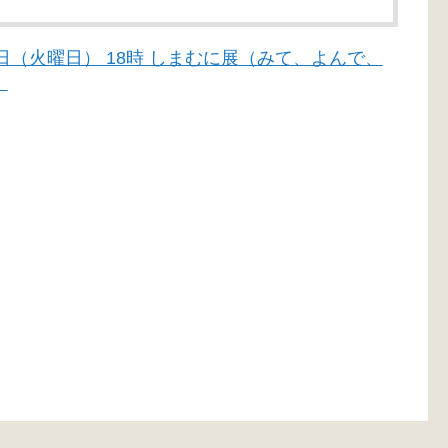
月30日（火曜日） 18時 しまむに展（みて、よんで、
）