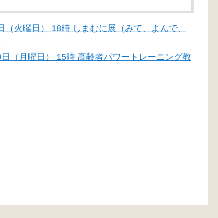
月30日（火曜日） 18時 しまむに展（みて、よんで、
）
6月29日（月曜日） 15時 高齢者パワートレーニング教