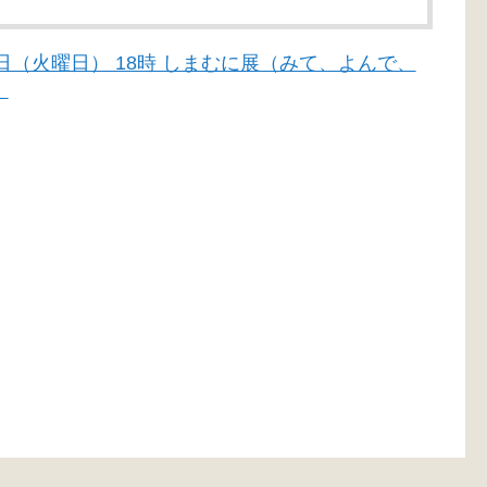
月30日（火曜日） 18時 しまむに展（みて、よんで、
）