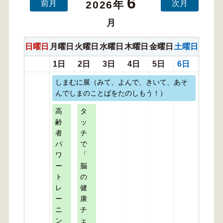
6
前月
次月
2026年
月
日曜日
月曜日
火曜日
水曜日
木曜日
金曜日
土曜日
1日
2日
3日
4日
5日
6日
しまむに展（みて、よんで、きいて、あそ
んでしまのことばをたのしもう！）
高
タ
齢
ッ
者
チ
パ
で
ワ
「
ー
脳
ト
の
レ
健
ー
康
ニ
チ
ン
ェ