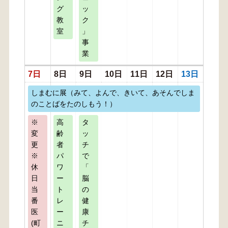
グ
ッ
教
ク
室
」
事
業
7日
8日
9日
10日
11日
12日
13日
しまむに展（みて、よんで、きいて、あそんでしま
のことばをたのしもう！）
※
高
タ
変
齢
ッ
更
者
チ
※
パ
で
休
ワ
「
日
ー
脳
当
ト
の
番
レ
健
医
ー
康
(町
ニ
チ