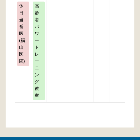
休
高
日
齢
当
者
番
パ
医
ワ
(福
ー
山
ト
医
レ
院)
ー
ニ
ン
グ
教
室