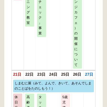
ニ
チ
ン
ン
ェ
ジ
グ
ッ
カ
教
ク
フ
室
」
ェ
事
）
業
の
開
催
に
つ
い
て
21日
22日
23日
24日
25日
26日
27日
しまむに展（みて、よんで、きいて、あそんでしま
のことばをたのしもう！）
休
高
タ
5歳
日
齢
ッ
児