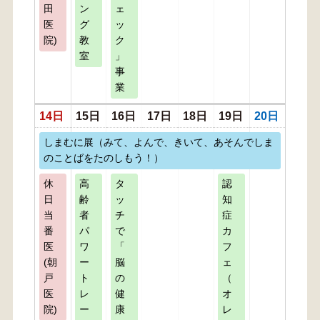
田
ン
ェ
医
グ
ッ
院)
教
ク
室
」
事
業
14日
15日
16日
17日
18日
19日
20日
しまむに展（みて、よんで、きいて、あそんでしま
のことばをたのしもう！）
休
高
タ
認
日
齢
ッ
知
当
者
チ
症
番
パ
で
カ
医
ワ
「
フ
(朝
ー
脳
ェ
戸
ト
の
（
医
レ
健
オ
院)
ー
康
レ