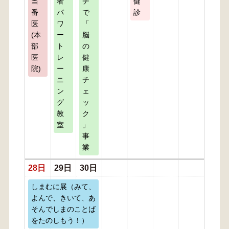
当
者
チ
健
番
パ
で
診
医
ワ
「
(本
ー
脳
部
ト
の
医
レ
健
院)
ー
康
ニ
チ
ン
ェ
グ
ッ
教
ク
室
」
事
業
28日
29日
30日
しまむに展（みて、
よんで、きいて、あ
そんでしまのことば
をたのしもう！）